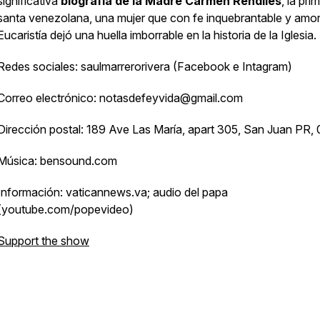
significativa
biografía de la Madre Carmen Rendiles
, la pri
santa venezolana, una mujer que con fe inquebrantable y amor
Eucaristía dejó una huella imborrable en la historia de la Iglesia.
Redes sociales: saulmarrerorivera (Facebook e Intagram)
Correo electrónico: notasdefeyvida@gmail.com
Dirección postal: 189 Ave Las María, apart 305, San Juan PR,
Música: bensound.com
Información: vaticannews.va; audio del papa
(youtube.com/popevideo)
Support the show