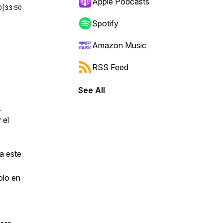
Apple Podcasts
0
|
33:50
Spotify
Amazon Music
RSS Feed
See All
.
 el
a este
olo en