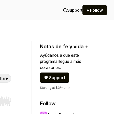
Support
+ Follow
Notas de fe y vida +
Ayúdanos a que este
programa llegue a más
corazones.
Support
hare
Starting at $3/month
Follow
r end. Hold shift to jump forward or backward.