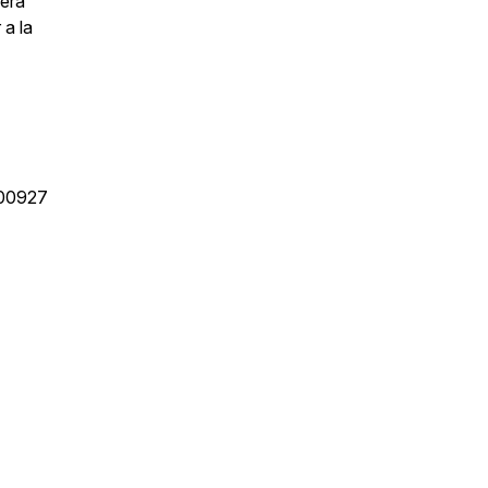
mera
 a la
 00927