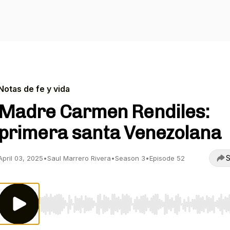
Notas de fe y vida
Madre Carmen Rendiles:
primera santa Venezolana
S
April 03, 2025
•
Saul Marrero Rivera
•
Season 3
•
Episode 52
Use Left/Right to seek, Home/End to jump to start o